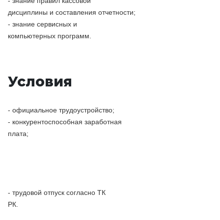
- знание правил кассовой

дисциплины и составления отчетности; 
- знание сервисных и

компьютерных программ.
Условия
- официальное трудоустройство;
- к
онкурентоспособная заработная

плата;
- трудовой отпуск согласно ТК

РК.