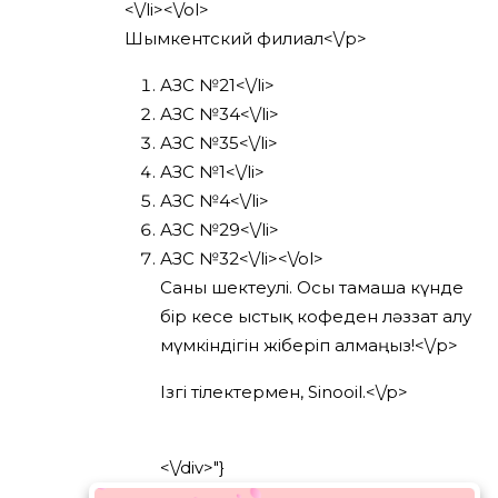
<\/li><\/ol>
Шымкентский филиал<\/p>
АЗС №21<\/li>
АЗС №34<\/li>
АЗС №35<\/li>
АЗС №1<\/li>
АЗС №4<\/li>
АЗС №29<\/li>
АЗС №32<\/li><\/ol>
Саны шектеулі. Осы тамаша күнде
бір кесе ыстық кофеден ләззат алу
мүмкіндігін жіберіп алмаңыз!<\/p>
Ізгі тілектермен, Sinooil.<\/p>
<\/div>"}