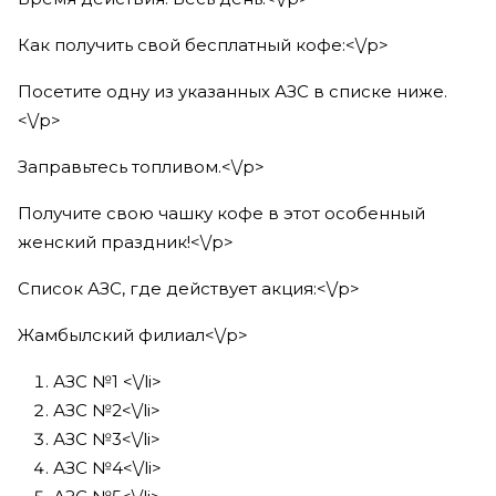
Как получить свой бесплатный кофе:<\/p>
Посетите одну из указанных АЗС в списке ниже.
<\/p>
Заправьтесь топливом.<\/p>
Получите свою чашку кофе в этот особенный
женский праздник!<\/p>
Список АЗС, где действует акция:<\/p>
Жамбылский филиал<\/p>
АЗС №1 <\/li>
АЗС №2<\/li>
АЗС №3<\/li>
АЗС №4<\/li>