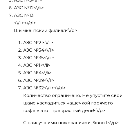
АЗС №5<\/li>
АЗС №12<\/li>
АЗС №13
<\/li><\/ol>
Шымкентский филиал<\/p>
АЗС №21<\/li>
АЗС №34<\/li>
АЗС №35<\/li>
АЗС №1<\/li>
АЗС №4<\/li>
АЗС №29<\/li>
АЗС №32<\/li><\/ol>
Количество ограничено. Не упустите свой
шанс насладиться чашечкой горячего
кофе в этот прекрасный день!<\/p>
С наилучшими пожеланиями, Sinooil.<\/p>