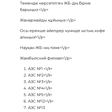
Төменде көрсетілген ЖҚБ-дің біріне
барыңыз.<\/p>
Жанармайды құйыңыз.<\/p>
Осы ерекше әйелдер күнінде ыстық кофе
алыңыз!<\/p>
Науқан ЖҚБ-нің тізімі:<\/p>
Жамбылский филиал<\/p>
АЗС №1 <\/li>
АЗС №2<\/li>
АЗС №3<\/li>
АЗС №4<\/li>
АЗС №5<\/li>
АЗС №12<\/li>
АЗС №13