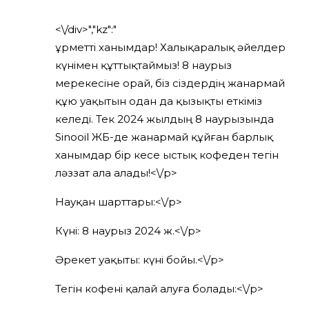
<\/div>","kz":"
Құрметті ханымдар! Халықаралық әйелдер
күнімен құттықтаймыз! 8 наурыз
мерекесіне орай, біз сіздердің жанармай
құю уақытын одан да қызықты еткіміз
келеді. Тек 2024 жылдың 8 наурызында
Sinooil ЖҚБ-де жанармай құйған барлық
ханымдар бір кесе ыстық кофеден тегін
ләззат ала алады!<\/p>
Науқан шарттары:<\/p>
Күні: 8 наурыз 2024 ж.<\/p>
Әрекет уақыты: күні бойы.<\/p>
Тегін кофені қалай алуға болады:<\/p>