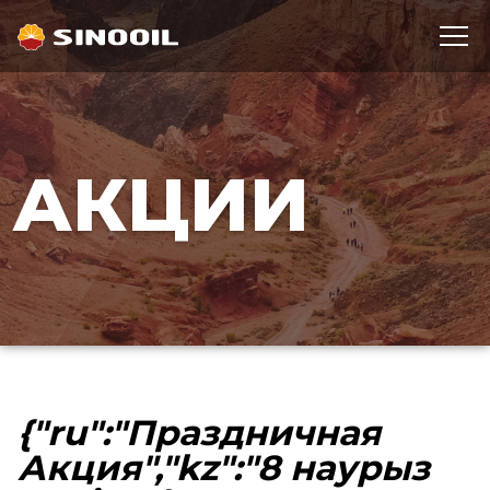
АКЦИИ
{"ru":"Праздничная
Акция","kz":"8 наурыз