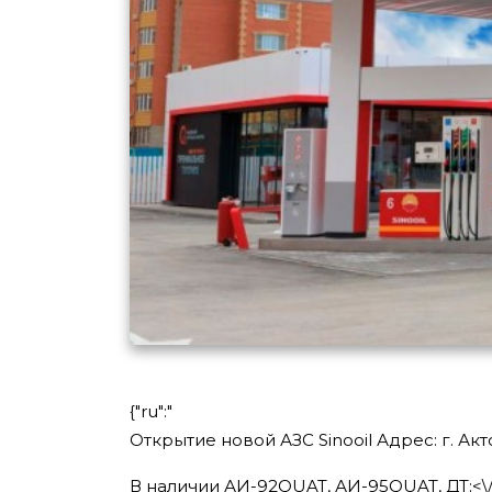
{"ru":"
Открытие новой АЗС Sinooil Адрес: г. Ак
В наличии АИ-92QUAT, АИ-95QUAT, ДТ;<\