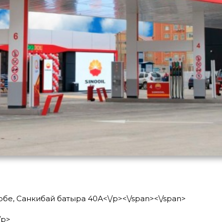
тобе, Санкибай батыра 40А<\/p>
<\/span>
<\/span>
/p>