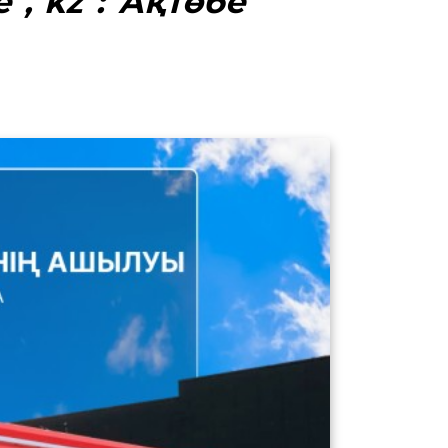
е","kz":"Ақтөбе