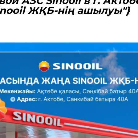
ой АЗС Sinooil в г. Актоб
nooil ЖҚБ-нің ашылуы"}