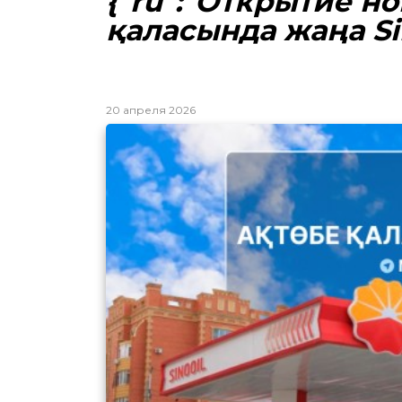
{"ru":"Открытие нов
қаласында жаңа Si
20 апреля 2026