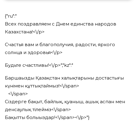
{"ru":"
Всех поздравляем с Днем единства народов
Казахстана!<\/p>
Счастья вам и благополучия, радости, яркого
солнца и здоровья<\/p>
Будьте счастливы!<\/p>","kz":"
Баршаңызды Қазақстан халықтарының достастығы
күнімен құттықтаймыз!<\/span>
⠀<\/span>
Сіздерге бақыт, байлық, қуаныш, ашық аспан мен
денсаулық тілейміз<\/span>
Бақытты болыңыздар!<\/span><\/p>"}