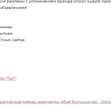
 рекламы с упоминанием бренда Sinooil. Будьте пред
объявлениям!
никам.
ылкам.
тных сайтах.
>","kz":"
аралған жағдайлар анықталды. Абай болыңыздар – Sino