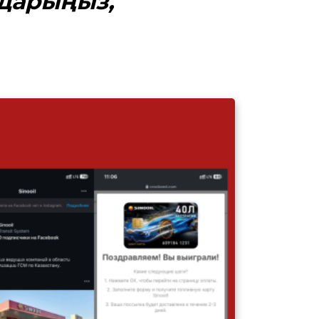
ударыңыз,