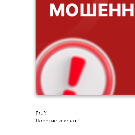
{"ru":"
Дорогие клиенты!