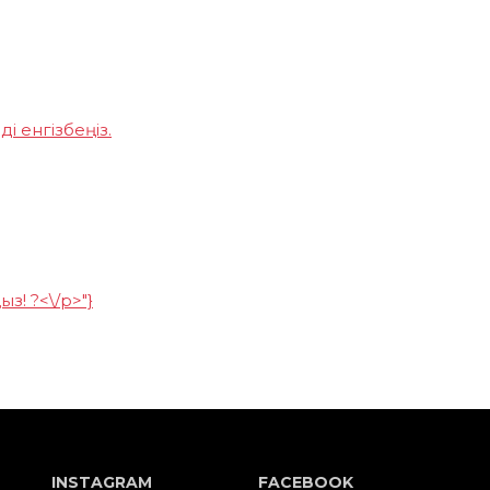
і енгізбеңіз.
з! ?<\/p>"}
INSTAGRAM
FACEBOOK