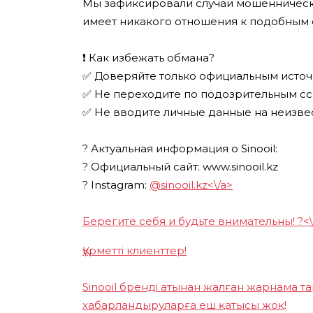
Мы зафиксировали случаи мошеннической
имеет никакого отношения к подобным 
❗ Как избежать обмана?
✅ Доверяйте только официальным источ
✅ Не переходите по подозрительным сс
✅ Не вводите личные данные на неизвес
? Актуальная информация о Sinooil:
? Официальный сайт: www.sinooil.kz
? Instagram:
@sinooil.kz<\/a>
Берегите себя и будьте внимательны! ?<\/p
Құрметті клиенттер!
Sinooil бренді атынан жалған жарнама т
хабарландыруларға еш қатысы жоқ!