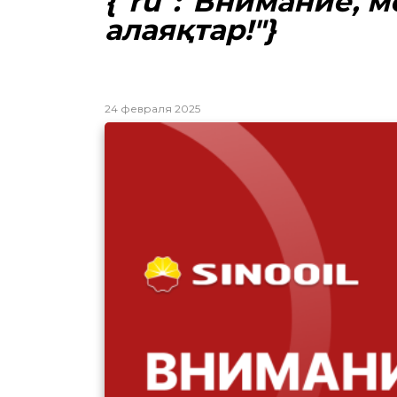
{"ru":"Внимание, 
алаяқтар!"}
24 февраля 2025