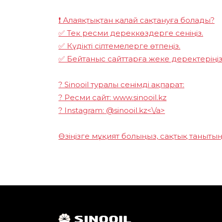
❗ Алаяқтықтан қалай сақтануға болады?
✅ Тек ресми дереккөздерге сеніңіз.
✅ Күдікті сілтемелерге өтпеңіз.
✅ Бейтаныс сайттарға жеке деректеріңізд
? Sinooil туралы сенімді ақпарат:
? Ресми сайт: www.sinooil.kz
? Instagram:
@sinooil.kz<\/a>
Өзіңізге мұқият болыңыз, сақтық танытыңы