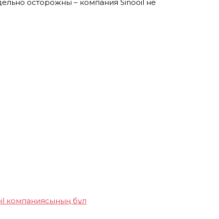
ельно осторожны – компания Sinooil не
oil компаниясының бұл