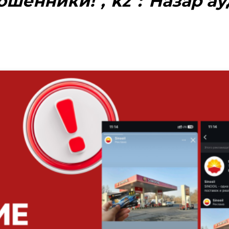
мошенники!","kz":"Назар а