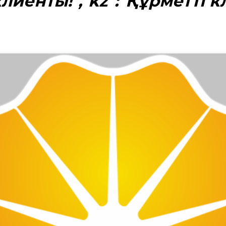
лиенты!","kz":"Құрметті к