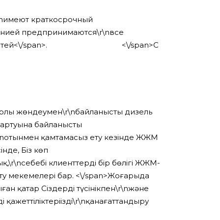
\nимеют краткосрочный
нией предпринимаются\r\nвсе
тей<\/span>
. <\/span>
С
лы жөндеумен\r\nбайланысты дизель
қ артуына байланысты
\nотынмен қамтамасыз ету кезінде ЖЖМ
нде, Біз көп
\r\nсебебі клиенттердің бір бөлігі ЖЖМ-
ту мекемелері бар. <\/span>
Жоғарыда
ан қатар Сіздерді түсінікпен\r\nжәне
қажеттіліктеріңізді\r\nқанағаттандыру