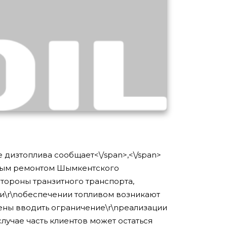
е дизтоплива сообщает<\/span>
,<\/span>
вым ремонтом Шымкентского
стороны транзитного транспорта,
ри\r\nобеспечении топливом возникают
ены вводить ограничение\r\nреализации
лучае часть клиентов может остаться