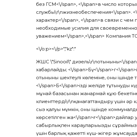
без ГСМ<\/span>
, <\/span>
в число которы
службы\r\nжизнеобеспечения<\/span>
. 
характер<\/span>
, <\/span>
в связи с чем 
необходимые усилия для своевременной
уважением<\/span>
,<\/span>
Компания ТО
<\/o:p><\/p>","kz":"
ЖШС \"Sinooil\" дизель\r\nотыныны<\/span
хабарлайды; <\/span>
Бү<\/span>
г<\/span>
отынының шектеулі көлеміне, оның ішінде
<\/span>
Б<\/span>
іздің желіде тұтынудың к
мұнай базасынан жанармай құю бекетіне д
клиенттерді\r\nқанағаттандыру үшін әр 
сыз қалуы мүмкін, оның ішінде коммуналд
көрсетілген жа<\/span>
ғ<\/span>
дайлар у
сабырлықпен карауларыңызды сұраймыз. <\
үшін барлық қажетті күш-жігер жұмсауда