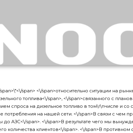
\/span>
\"<\/span>
<\/span>
относительно ситуации на рынк
зельного топлива<\/span>
, <\/span>
связанного с плано
м спроса на дизельное топливо в том\r\nчисле и со 
 потребления на нашей сети. <\/span>
В связи с чем п
ы до АЗС<\/span>
. <\/span>
В результате чего мы вынужд
го количества клиентов<\/span>
. <\/span>
В противном с