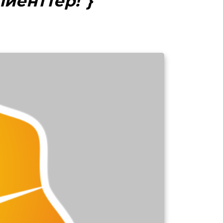
лиенттер!"}