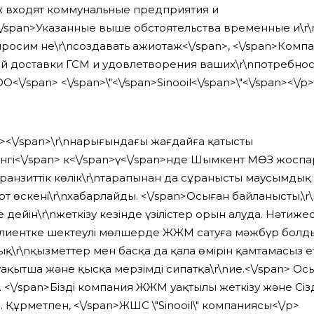
х входят коммунальные предприятия и
<\/span>
Указанные выше обстоятельства временные и\r
просим не\r\nсоздавать ажиотаж<\/span>
, <\/span>
Компа
 доставки ГСМ и удовлетворения ваших\r\nпотребнос
О<\/span>
<\/span>
\"<\/span>
Sinooil<\/span>
\"<\/span><\/p>
>
ң<\/span>
\r\nнарығындағы жағдайға қатысты
інгі<\/span>
к<\/span>
ү<\/span>
нде Шымкент МӨЗ жоспар
 транзиттік көлік\r\nтарапынан да сұраныстың маусымды
үрт өскенің\r\nхабарлайды. <\/span>
Осыған байланысты,\r
ейін\r\nжеткізу кезінде үзілістер орын алуда. Нәтижесі
клиентке шектеулі мөлшерде ЖЖМ сатуға мәжбүр болдық,
ық\r\nқызметтер мен басқа да қала өмірін қамтамасыз е
ақытша және қысқа мерзімді сипатқа\r\nие.<\/span>
Осығ
/span>Біздің компания ЖЖМ уақтылы жеткізу және Сіздің 
.
Құрметпен, <\/span>ЖШС \"Sinooil\" компаниясы<\/p>