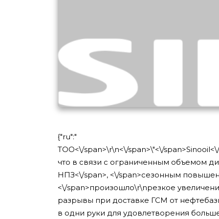
{"ru":"
ТОО<\/span>
\r\n<\/span>
\"<\/span>
Sinooil<
что в связи с ограниченным объемом ди
НПЗ<\/span>
, <\/span>
сезонным повышение
<\/span>
произошло\r\nрезкое увеличение
разрывы при доставке ГСМ от нефтебаз
в одни руки для удовлетворения больше