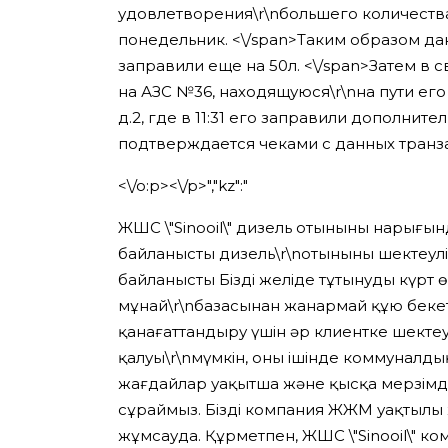
удовлетворения\r\nбольшего количества
понедельник. <\/span>
Таким образом данн
заправили еще на 50л. <\/span>
Затем в с
на АЗС №36, находящуюся\r\nна пути его
д.2, где в 11:31 его заправили дополнитель
подтверждается чеками с данных транза
<\/o:p><\/p>","kz":"
ЖШС \"Sinooil\" дизель отынының нарығ
байланысты дизель\r\nотынының шектеулі 
байланысты Біздің желіде тұтынудың күр
мұнай\r\nбазасынан жанармай құю бекетін
қанағаттандыру үшін әр клиентке шектеу
қалуы\r\nмүмкін, оның ішінде коммуналд
жағдайлар уақытша және қысқа мерзімді\
сұраймыз. Біздің компания ЖЖМ уақтылы же
жұмсауда. Құрметпен, ЖШС \"Sinooil\" к