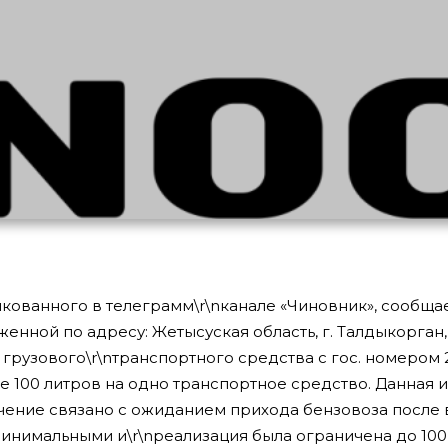
ликованного в телеграмм\r\nканале «Чиновник», сообщ
женной по адресу: Жетысуская область, г. Талдыкорган,
грузового\r\nтранспортного средства с гос. номером
ре 100 литров на одно транспортное средство.
Данная 
ичение связано с ожиданием прихода бензовоза после 
инимальными и\r\nреализация была ограничена до 100 