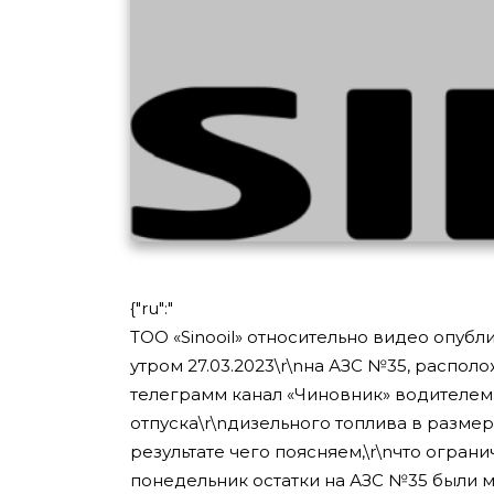
{"ru":"
ТОО «Sinooil» относительно видео опуб
утром 27.03.2023\r\nна АЗС №35, располо
телеграмм канал «Чиновник» водителем 
отпуска\r\nдизельного топлива в разме
результате чего поясняем,\r\nчто огран
понедельник остатки на АЗС №35 были м