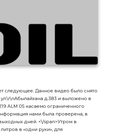
ает следующее. Данное видео было снято
 ул.\r\nАбылайхана д.383 и выложено в
 219 ALM 05 касаемо ограниченного
информация нами была проверена, в
выходных дней. <\/span>
Утром в
литров в «одни руки», для