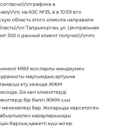
согласно\r\nграфика в
лу\r\nс на АЗС №35, а в 10:59 его
скую область этого клиента направили
асть,\r\nг.Талдыкорган, ул. Центральная
ит 300 л данный клиент получил,\r\nчто
е Шымкент МӨЗ жоспарлы жөндеумен
\nсұраныстың маусымдық артуына
амтамасыз ету кезінде ЖЖМ
есінде, Біз көп клиенттерді
нттердің бір бөлігі ЖЖМ-сыз
ту мекемелері бар. Жоғарыда көрсетілген
е сабырлықпен карауларыңызды
 үшін барлық қажетті күш-жігер