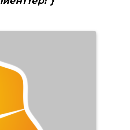
лиенттер!"}