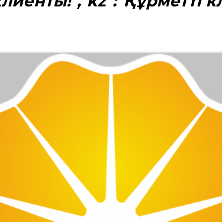
лиенты!","kz":"Құрметті к