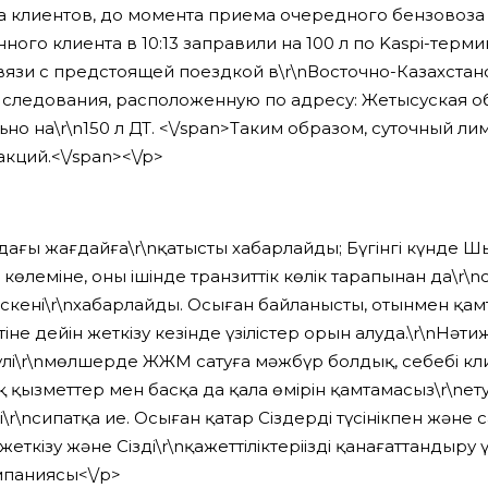
 клиентов, до момента приема очередного бензовоза 
ого клиента в 10:13 заправили на 100 л по Kaspi-термина
вязи с предстоящей поездкой в\r\nВосточно-Казахстан
 следования, расположенную по адресу: Жетысуская обл
но на\r\n150 л ДТ. <\/span>
Таким образом, суточный лим
кций.<\/span><\/p>
ындағы жағдайға\r\nқатысты хабарлайды; Бүгінгі күнд
көлеміне, оның ішінде транзиттік көлік тарапынан да\r
т өскенің\r\nхабарлайды. Осыған байланысты, отынмен қ
е дейін жеткізу кезінде үзілістер орын алуда.\r\nНәтиж
лі\r\nмөлшерде ЖЖМ сатуға мәжбүр болдық, себебі клие
ық қызметтер мен басқа да қала өмірін қамтамасыз\r\nе
r\nсипатқа ие. Осыған қатар Сіздерді түсінікпен жән
ткізу және Сіздің\r\nқажеттіліктеріңізді қанағаттандыру
омпаниясы<\/p>