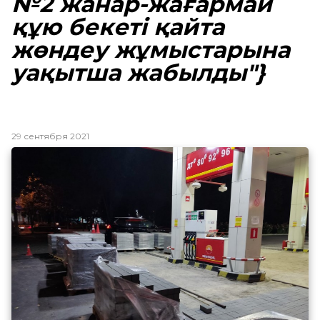
№2 жанар-жағармай
құю бекеті қайта
жөндеу жұмыстарына
уақытша жабылды"}
29 сентября 2021