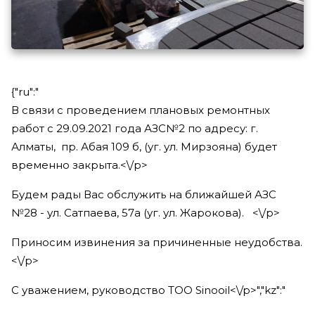
{"ru":"
В связи с проведением плановых ремонтных
работ с 29.09.2021 года АЗС№2 по адресу: г.
Алматы, пр. Абая 109 б, (уг. ул. Мирзояна) будет
временно закрыта.<\/p>
Будем рады Вас обслужить на ближайшей АЗС
№28 - ул. Сатпаева, 57а (уг. ул. Жарокова). <\/p>
Приносим извинения за причиненные неудобства.
<\/p>
С уважением, руководство ТОО Sinooil<\/p>","kz":"