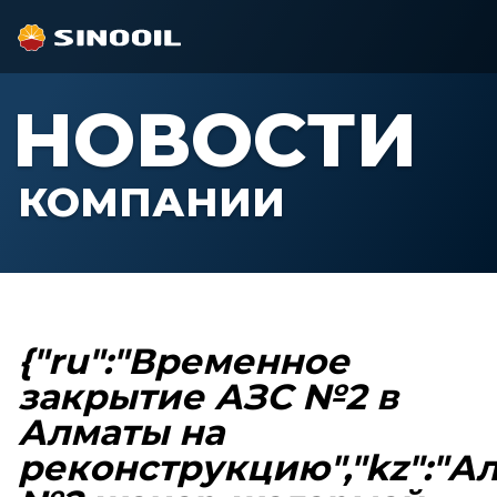
НОВОСТИ
КОМПАНИИ
{"ru":"Временное
закрытие АЗС №2 в
Алматы на
реконструкцию","kz":"