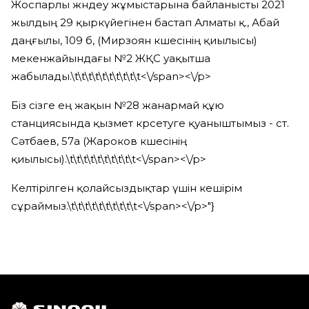
Жоспарлы жөндеу жұмыстарына байланысты 2021
жылдың 29 қыркүйегінен бастап Алматы қ., Абай
даңғылы, 109 б, (Мирзоян көшесінің қиылысы)
мекенжайындағы №2 ЖҚС уақытша
жабылады.
\t\t\t\t\t\t\t\t\t\t<\/span><\/p>
Біз сізге ең жақын №28 жанармай құю
станциясында қызмет көрсетуге қуаныштымыз - ст.
Сәтбаев, 57а (Жароков көшесінің
қиылысы).
\t\t\t\t\t\t\t\t\t\t<\/span><\/p>
Келтірілген қолайсыздықтар үшін кешірім
сұраймыз.
\t\t\t\t\t\t\t\t\t\t<\/span><\/p>"}