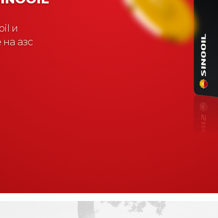
il и
 на азс