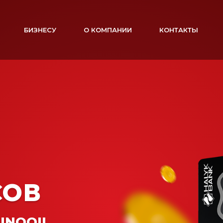
БИЗНЕСУ
О КОМПАНИИ
КОНТАКТЫ
СОВ
SINOOIL