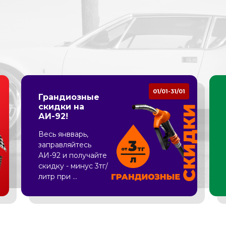
01/01-31/01
Грандиозные
скидки на
АИ-92!
Весь янвварь,
заправляйтесь
АИ-92 и получайте
скидку - минус 3тг/
литр при ...