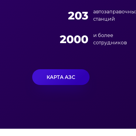
203
автозаправочны
станций
2000
и более
сотрудников
КАРТА АЗС