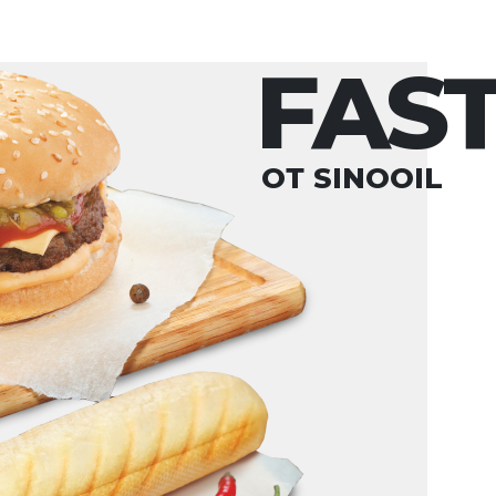
FAS
ОТ SINOOIL