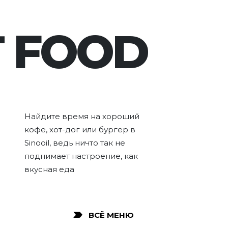
T FOOD
Найдите время на хороший
кофе, хот-дог или бургер в
Sinooil, ведь ничто так не
поднимает настроение, как
вкусная еда
ВСЁ МЕНЮ