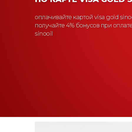
оплачивайте картой visa gold sinoo
получайте 4% бонусов при оплате
sinooil