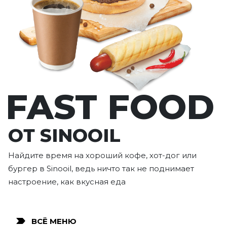
FAST FOOD
ОТ SINOOIL
Найдите время на хороший кофе, хот-дог или
бургер в Sinooil, ведь ничто так не поднимает
настроение, как вкусная еда
ВСЁ МЕНЮ